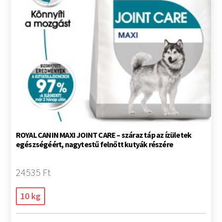
ROYAL CANIN MAXI JOINT CARE – száraz táp az ízületek
egészségéért, nagytestű felnőtt kutyák részére
24535 Ft
10 kg