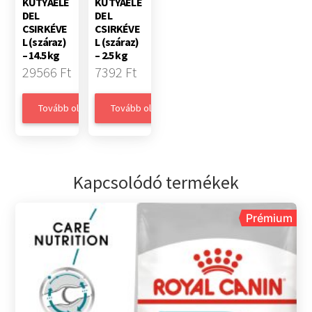
KUTYAELE
KUTYAELE
DEL
DEL
CSIRKÉVE
CSIRKÉVE
L (száraz)
L (száraz)
– 14.5 kg
– 2.5 kg
29566 Ft
7392 Ft
Tovább olvasom
Tovább olvasom
Kapcsolódó termékek
Prémium