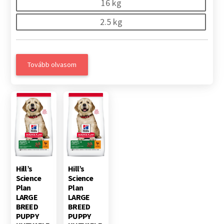
16 kg
2.5 kg
Tovább olvasom
Hill’s
Hill’s
Science
Science
Plan
Plan
LARGE
LARGE
BREED
BREED
PUPPY
PUPPY