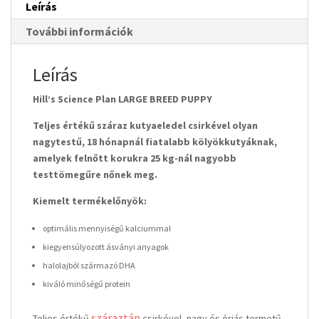
Leírás
További információk
Leírás
Hill’s Science Plan LARGE BREED PUPPY
Teljes értékű száraz kutyaeledel csirkével olyan
nagytestű, 18 hónapnál fiatalabb kölyökkutyáknak,
amelyek felnőtt korukra 25 kg-nál nagyobb
testtömegűre nőnek meg.
Kiemelt termékelőnyök:
optimális mennyiségű kalciummal
kiegyensúlyozott ásványi anyagok
halolajból származó DHA
kiváló minőségű protein
száraztáp
Teljes értékű
csirkével, nagy és óriás termetű