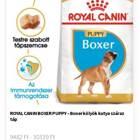
ROYAL CANIN BOXER PUPPY – Boxer kölyök kutya száraz
táp
9482 Ft - 30339 Ft