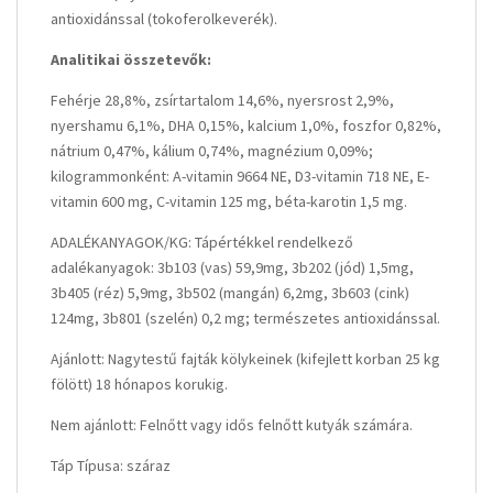
antioxidánssal (tokoferolkeverék).
Analitikai összetevők:
Fehérje 28,8%, zsírtartalom 14,6%, nyersrost 2,9%,
nyershamu 6,1%, DHA 0,15%, kalcium 1,0%, foszfor 0,82%,
nátrium 0,47%, kálium 0,74%, magnézium 0,09%;
kilogrammonként: A-vitamin 9664 NE, D3-vitamin 718 NE, E-
vitamin 600 mg, C-vitamin 125 mg, béta-karotin 1,5 mg.
ADALÉKANYAGOK/KG: Tápértékkel rendelkező
adalékanyagok: 3b103 (vas) 59,9mg, 3b202 (jód) 1,5mg,
3b405 (réz) 5,9mg, 3b502 (mangán) 6,2mg, 3b603 (cink)
124mg, 3b801 (szelén) 0,2 mg; természetes antioxidánssal.
Ajánlott: Nagytestű fajták kölykeinek (kifejlett korban 25 kg
fölött) 18 hónapos korukig.
Nem ajánlott: Felnőtt vagy idős felnőtt kutyák számára.
Táp Típusa: száraz