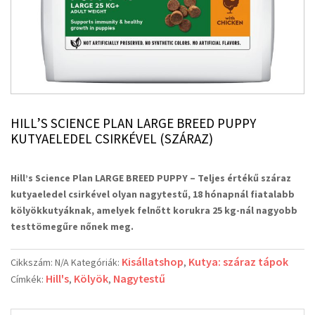
HILL’S SCIENCE PLAN LARGE BREED PUPPY
KUTYAELEDEL CSIRKÉVEL (SZÁRAZ)
Hill’s Science Plan LARGE BREED PUPPY –
Teljes értékű száraz
kutyaeledel csirkével olyan nagytestű, 18 hónapnál fiatalabb
kölyökkutyáknak, amelyek felnőtt korukra 25 kg-nál nagyobb
testtömegűre nőnek meg.
Kisállatshop
Kutya: száraz tápok
Cikkszám:
N/A
Kategóriák:
,
Hill's
Kölyök
Nagytestű
Címkék:
,
,