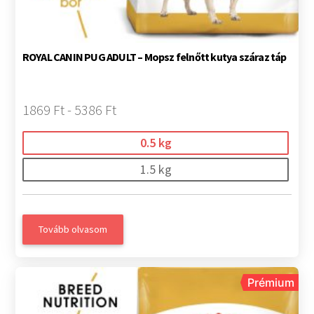
ROYAL CANIN PUG ADULT – Mopsz felnőtt kutya száraz táp
1869 Ft - 5386 Ft
0.5 kg
1.5 kg
Tovább olvasom
Prémium