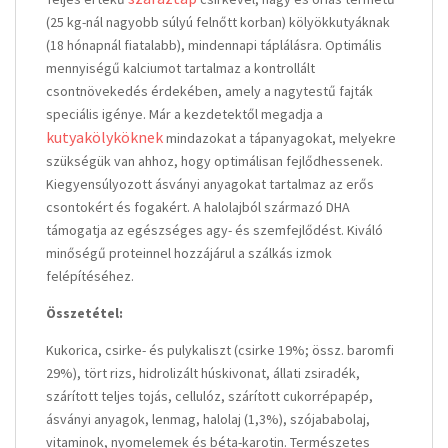
(25 kg-nál nagyobb súlyú felnőtt korban) kölyökkutyáknak
(18 hónapnál fiatalabb), mindennapi táplálásra. Optimális
mennyiségű kalciumot tartalmaz a kontrollált
csontnövekedés érdekében, amely a nagytestű fajták
speciális igénye. Már a kezdetektől megadja a
kutyakölyköknek
mindazokat a tápanyagokat, melyekre
szükségük van ahhoz, hogy optimálisan fejlődhessenek.
Kiegyensúlyozott ásványi anyagokat tartalmaz az erős
csontokért és fogakért. A halolajból származó DHA
támogatja az egészséges agy- és szemfejlődést. Kiváló
minőségű proteinnel hozzájárul a szálkás izmok
felépítéséhez.
Összetétel:
Kukorica, csirke- és pulykaliszt (csirke 19%; össz. baromfi
29%), tört rizs, hidrolizált húskivonat, állati zsiradék,
szárított teljes tojás, cellulóz, szárított cukorrépapép,
ásványi anyagok, lenmag, halolaj (1,3%), szójababolaj,
vitaminok, nyomelemek és béta-karotin. Természetes