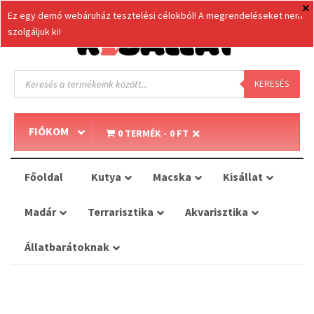
Ez egy demó webáruház tesztelési célokból! A megrendeléseket nem
szolgáljuk ki!
Products
search
KERESÉS
FIÓKOM
0 TERMÉK
0 FT
Főoldal
Kutya
Macska
Kisállat
Madár
Terrarisztika
Akvarisztika
Állatbarátoknak