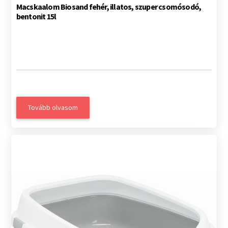
Macskaalom Biosand fehér, illatos, szuper csomósodó,
bentonit 15l
Tovább olvasom