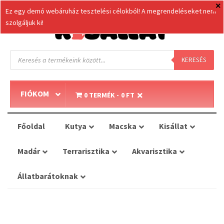
Ez egy demó webáruház tesztelési célokból! A megrendeléseket nem
szolgáljuk ki!
Products
search
KERESÉS
FIÓKOM
0 TERMÉK
0 FT
Főoldal
Kutya
Macska
Kisállat
Madár
Terrarisztika
Akvarisztika
Állatbarátoknak