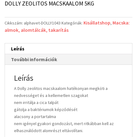
DOLLY ZEOLITOS MACSKAALOM 5KG
Kisállatshop
Macska:
Cikkszám:
alphavet-DOLLY1043
Kategóriák:
,
almok, alomtálcák, takarítás
Leírás
További információk
Leírás
A Dolly zeolitos macskaalom hatékonyan megköti a
nedvességet és a kellemetlen szagokat
nem irritálja a cica talpát
gátolja a baktériumok képződését
alacsony a portartalma
nem igényel gyakori gondozást, mert ritkábban kell az
elhasználódott alomrészt eltávolítani.