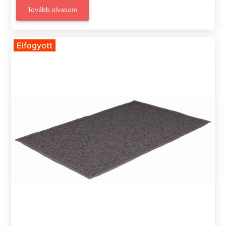
Tovább olvasom
Elfogyott