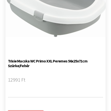
Trixie Macska WC Primo XXL Peremes 56x25x71cm
Szürke/Fehér
12991 Ft