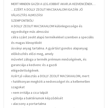
MERT MINDEN GAZDI A LEGJOBBAT AKARJA KEDVENCÉNEK…
…EZÉRT A DOLLY ZEOLIT MACSKAALOM IGAZÁN JÓ
VÁLASZTÁS ALMOZÁSI
SZEMPONTBÓL!
A DOLLY ZEOLIT MACSKAALOM különlegessége és
egyedisége más almozási
célra szánt zeolit alapú termékekkel szemben a speciális
és magas klinoptilolit
ásványi anyag tartalma. A gyártást gondos alapanyag
előkészítés előzi meg, amely
művelet záloga a termék prémium minőségének, és
garanciája a kedvenc és a gazdi
elégedettségének.
Azért jó választás a DOLLY ZEOLIT MACSKAALOM, mert:
• hatékonyan megköti a nedvességet és a kellemetlen
szagokat
• nem irritálja a cica talpát
• gátolja a baktériumok képződését
• alacsony a portartalma