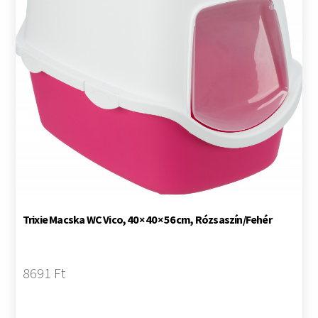
Trixie Macska WC Vico, 40 × 40 × 56 cm, Rózsaszín/Fehér
8691 Ft