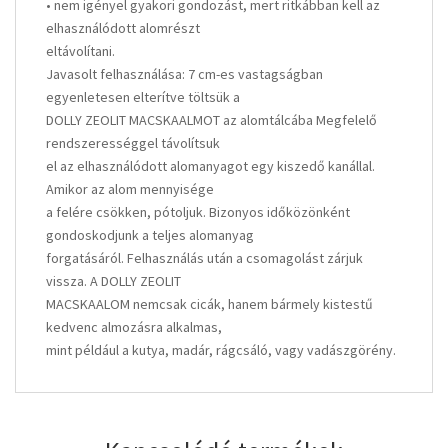
• nem igényel gyakori gondozást, mert ritkábban kell az
elhasználódott alomrészt
eltávolítani.
Javasolt felhasználása: 7 cm-es vastagságban
egyenletesen elterítve töltsük a
DOLLY ZEOLIT MACSKAALMOT az alomtálcába Megfelelő
rendszerességgel távolítsuk
el az elhasználódott alomanyagot egy kiszedő kanállal.
Amikor az alom mennyisége
a felére csökken, pótoljuk. Bizonyos időközönként
gondoskodjunk a teljes alomanyag
forgatásáról. Felhasználás után a csomagolást zárjuk
vissza. A DOLLY ZEOLIT
MACSKAALOM nemcsak cicák, hanem bármely kistestű
kedvenc almozásra alkalmas,
mint például a kutya, madár, rágcsáló, vagy vadászgörény.