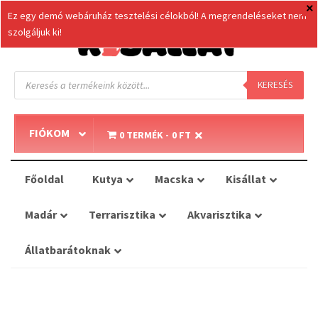
Ez egy demó webáruház tesztelési célokból! A megrendeléseket nem
szolgáljuk ki!
Products
search
KERESÉS
FIÓKOM
0 TERMÉK
0 FT
Főoldal
Kutya
Macska
Kisállat
Madár
Terrarisztika
Akvarisztika
Állatbarátoknak