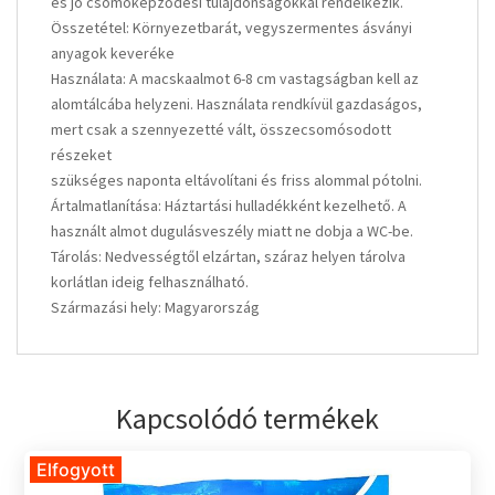
és jó csomóképződési tulajdonságokkal rendelkezik.
Összetétel: Környezetbarát, vegyszermentes ásványi
anyagok keveréke
Használata: A macskaalmot 6-8 cm vastagságban kell az
alomtálcába helyzeni. Használata rendkívül gazdaságos,
mert csak a szennyezetté vált, összecsomósodott
részeket
szükséges naponta eltávolítani és friss alommal pótolni.
Ártalmatlanítása: Háztartási hulladékként kezelhető. A
használt almot dugulásveszély miatt ne dobja a WC-be.
Tárolás: Nedvességtől elzártan, száraz helyen tárolva
korlátlan ideig felhasználható.
Származási hely: Magyarország
Kapcsolódó termékek
Elfogyott