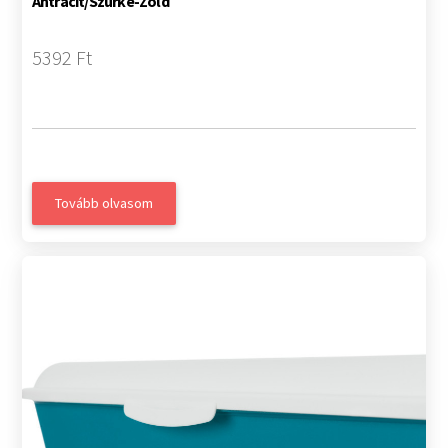
Antracit/Szürke-Zöld
5392 Ft
Tovább olvasom