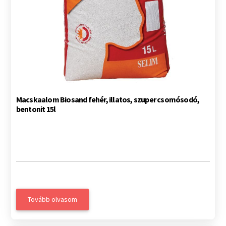
Macskaalom Biosand fehér, illatos, szuper csomósodó,
bentonit 15l
Tovább olvasom