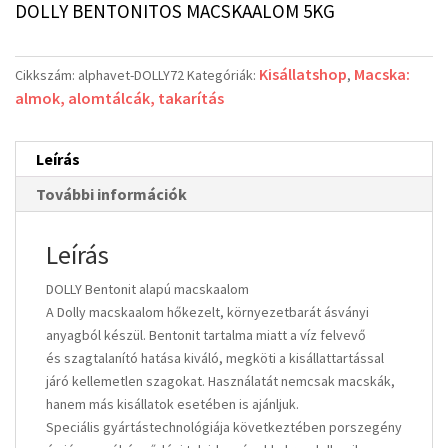
DOLLY BENTONITOS MACSKAALOM 5KG
Kisállatshop
Macska:
Cikkszám:
alphavet-DOLLY72
Kategóriák:
,
almok, alomtálcák, takarítás
Leírás
További információk
Leírás
DOLLY Bentonit alapú macskaalom
A Dolly macskaalom hőkezelt, környezetbarát ásványi
anyagból készül. Bentonit tartalma miatt a víz felvevő
és szagtalanító hatása kiváló, megköti a kisállattartással
járó kellemetlen szagokat. Használatát nemcsak macskák,
hanem más kisállatok esetében is ajánljuk.
Speciális gyártástechnológiája következtében porszegény