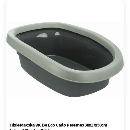
Trixie Macska WC Be Eco Carlo Peremes 38x17x58cm