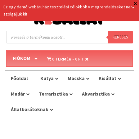
Ez egy demó webáruház tesztelési célokból! A megrendeléseket nem
szolgáljuk ki!
Products
search
KERESÉS
FIÓKOM
0 TERMÉK
0 FT
Főoldal
Kutya
Macska
Kisállat
Madár
Terrarisztika
Akvarisztika
Állatbarátoknak