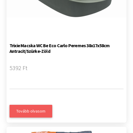
Trixie Macska WC Be Eco Carlo Peremes 38x17x58cm
Antracit/Szürke-Zöld
5392 Ft
Tovább olvasom