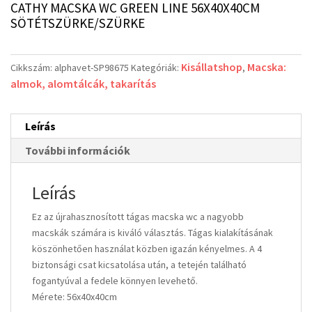
CATHY MACSKA WC GREEN LINE 56X40X40CM
SÖTÉTSZÜRKE/SZÜRKE
Kisállatshop
Macska:
Cikkszám:
alphavet-SP98675
Kategóriák:
,
almok, alomtálcák, takarítás
Leírás
További információk
Leírás
Ez az újrahasznosított tágas macska wc a nagyobb
macskák számára is kiváló választás. Tágas kialakításának
köszönhetően használat közben igazán kényelmes. A 4
biztonsági csat kicsatolása után, a tetején található
fogantyúval a fedele könnyen levehető.
Mérete: 56x40x40cm