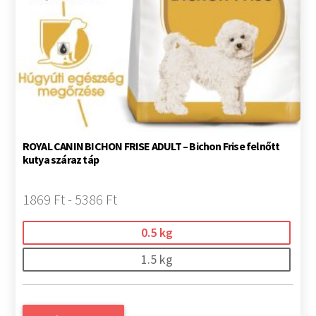
ROYAL CANIN BICHON FRISE ADULT – Bichon Frise felnőtt
kutya száraz táp
1869 Ft - 5386 Ft
0.5 kg
1.5 kg