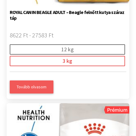
ROYAL CANIN BEAGLE ADULT – Beagle felnőtt kutya száraz
táp
8622 Ft - 27583 Ft
12 kg
3 kg
Tovább olvasom
Prémium