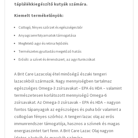
táplálékkiegészítő kutyák számára.
Kiemelt termékelőnyök:
Csillogó, fényes szőrzet és egészséges bőr
Anyagcsere folyamatok támogatása
Megfelelő agyi és retina fejlődés
Természetes gyulladás megelőző hatás
Erősíti: a szívet és érrendszert, az agyi funkciókat
A Brit Care Lazacolaj étel minőségű északi tengeri
lazacokból származik. Nagy mennyiségben tartalmaz
egészséges Omega-3 zsírsavakat – EPA és HDA – valamint
természetesen korlátozott mennyiségű Omega-6
zsírsavakat. Az Omega-3 zsírsavak – EPA és HDA – nagyon
fontos tápanyagok az egészséges és puha bőr valamint a
csillogóan fényes szőrhöz. A tengeri lazac olaj az erős
immunrendszer támogatója, hasznos a szívnek és magas
energiaszintet tart fenn. A Brit Care Lazac Olaj nagyon
ízletes a kutyák és macskák számára.