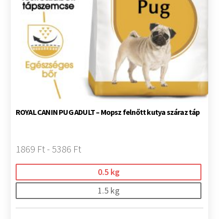
ROYAL CANIN PUG ADULT – Mopsz felnőtt kutya száraz táp
1869 Ft - 5386 Ft
0.5 kg
1.5 kg