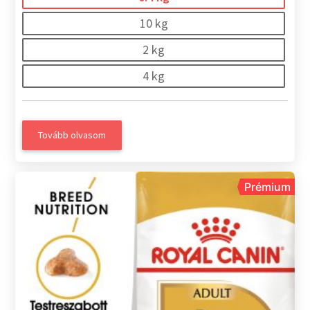
10 kg
2 kg
4 kg
Tovább olvasom
Prémium