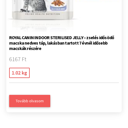
ROYAL CANIN INDOOR STERILISED JELLY – zselés idősödő
macska nedves táp, lakásban tartott 7 évnél idősebb
macskák részére
6167 Ft
1.02 kg
Tovább olvasom