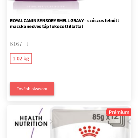
ROYAL CANIN SENSORY SMELL GRAVY – szószos felnőtt
macska nedves táp fokozott illattal
6167 Ft
1.02 kg
Tovább olvasom
Prémium