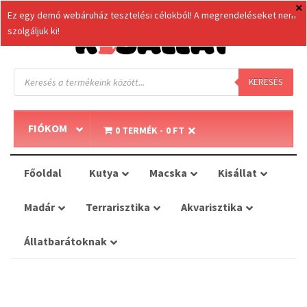
Ez egy demó webáruház tesztelési célokból! A megrendeléseket nem
szolgáljuk ki!
Products
search
KERESÉS
FIÓKOM
0 TERMÉK
0 FT
Főoldal
Kutya
Macska
Kisállat
Madár
Terrarisztika
Akvarisztika
Állatbarátoknak