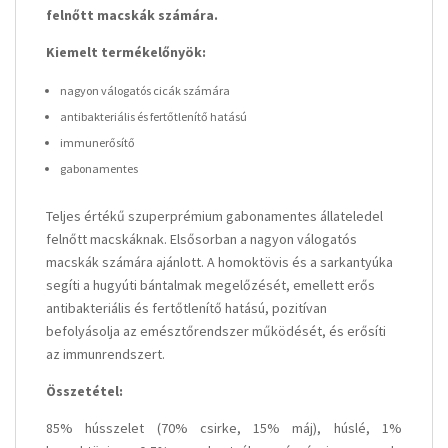
felnőtt macskák számára.
Kiemelt termékelőnyök:
nagyon válogatós cicák számára
antibakteriális és fertőtlenítő hatású
immunerősítő
gabonamentes
Teljes értékű szuperprémium gabonamentes állateledel
felnőtt macskáknak. Elsősorban a nagyon válogatós
macskák számára ajánlott. A homoktövis és a sarkantyúka
segíti a hugyúti bántalmak megelőzését, emellett erős
antibakteriális és fertőtlenítő hatású, pozitívan
befolyásolja az emésztőrendszer működését, és erősíti
az immunrendszert.
Összetétel:
85% hússzelet (70% csirke, 15% máj), húslé, 1%