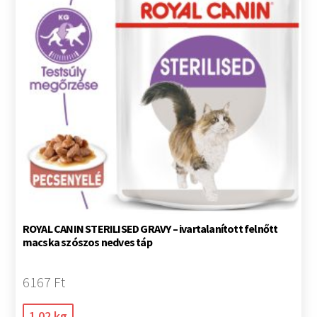
ROYAL CANIN STERILISED GRAVY – ivartalanított felnőtt
macska szószos nedves táp
6167 Ft
1.02 kg