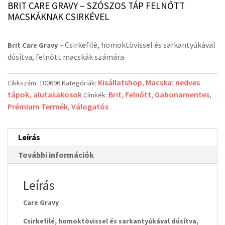
BRIT CARE GRAVY – SZÓSZOS TÁP FELNŐTT
MACSKÁKNAK CSIRKÉVEL
Csirkefilé, homoktövissel és sarkantyúkával
Brit Care Gravy –
dúsítva, felnőtt macskák számára
Kisállatshop
Macska: nedves
Cikkszám:
100696
Kategóriák:
,
tápok, alutasakosok
Brit
Felnőtt
Gabonamentes
Címkék:
,
,
,
Prémium Termék
Válogatós
,
Leírás
További információk
Leírás
Care Gravy
Csirkefilé, homoktövissel és sarkantyúkával dúsítva,