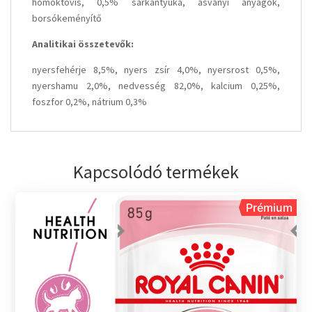
homoktövis, 0,5% sarkantyúka, ásványi anyagok,
borsókeményítő
Analitikai összetevők:
nyersfehérje 8,5%, nyers zsír 4,0%, nyersrost 0,5%,
nyershamu 2,0%, nedvesség 82,0%, kalcium 0,25%,
foszfor 0,2%, nátrium 0,3%
Kapcsolódó termékek
Prémium