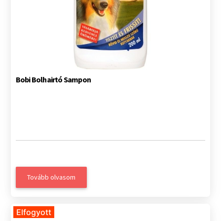
Bobi Bolhairtó Sampon
Tovább olvasom
Elfogyott