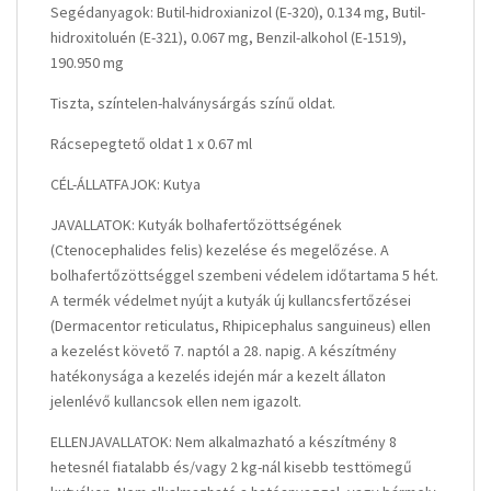
Segédanyagok: Butil-hidroxianizol (E-320), 0.134 mg, Butil-
hidroxitoluén (E-321), 0.067 mg, Benzil-alkohol (E-1519),
190.950 mg
Tiszta, színtelen-halványsárgás színű oldat.
Rácsepegtető oldat 1 x 0.67 ml
CÉL-ÁLLATFAJOK: Kutya
JAVALLATOK: Kutyák bolhafertőzöttségének
(Ctenocephalides felis) kezelése és megelőzése. A
bolhafertőzöttséggel szembeni védelem időtartama 5 hét.
A termék védelmet nyújt a kutyák új kullancsfertőzései
(Dermacentor reticulatus, Rhipicephalus sanguineus) ellen
a kezelést követő 7. naptól a 28. napig. A készítmény
hatékonysága a kezelés idején már a kezelt állaton
jelenlévő kullancsok ellen nem igazolt.
ELLENJAVALLATOK: Nem alkalmazható a készítmény 8
hetesnél fiatalabb és/vagy 2 kg-nál kisebb testtömegű