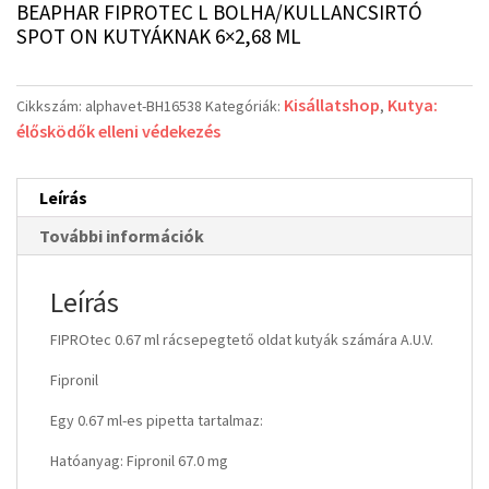
BEAPHAR FIPROTEC L BOLHA/KULLANCSIRTÓ
SPOT ON KUTYÁKNAK 6×2,68 ML
Kisállatshop
Kutya:
Cikkszám:
alphavet-BH16538
Kategóriák:
,
élősködők elleni védekezés
Leírás
További információk
Leírás
FIPROtec 0.67 ml rácsepegtető oldat kutyák számára A.U.V.
Fipronil
Egy 0.67 ml-es pipetta tartalmaz:
Hatóanyag: Fipronil 67.0 mg