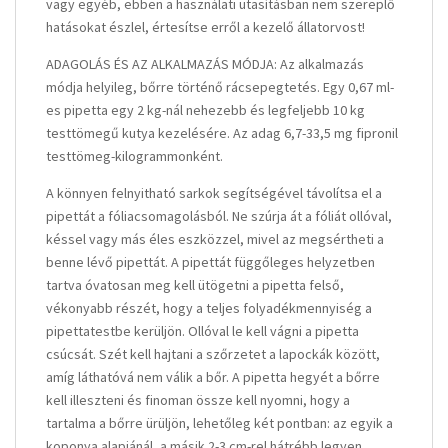
vagy egyéb, ebben a használati utasításban nem szereplő
hatásokat észlel, értesítse erről a kezelő állatorvost!
ADAGOLÁS ÉS AZ ALKALMAZÁS MÓDJA: Az alkalmazás
módja helyileg, bőrre történő rácsepegtetés. Egy 0,67 ml-
es pipetta egy 2 kg-nál nehezebb és legfeljebb 10 kg
testtömegű kutya kezelésére. Az adag 6,7-33,5 mg fipronil
testtömeg-kilogrammonként.
A könnyen felnyitható sarkok segítségével távolítsa el a
pipettát a fóliacsomagolásból. Ne szúrja át a fóliát ollóval,
késsel vagy más éles eszközzel, mivel az megsértheti a
benne lévő pipettát. A pipettát függőleges helyzetben
tartva óvatosan meg kell ütögetni a pipetta felső,
vékonyabb részét, hogy a teljes folyadékmennyiség a
pipettatestbe kerüljön. Ollóval le kell vágni a pipetta
csúcsát. Szét kell hajtani a szőrzetet a lapockák között,
amíg láthatóvá nem válik a bőr. A pipetta hegyét a bőrre
kell illeszteni és finoman össze kell nyomni, hogy a
tartalma a bőrre ürüljön, lehetőleg két pontban: az egyik a
koponya alapjánál, a másik 2-3 cm-rel hátrébb legyen.