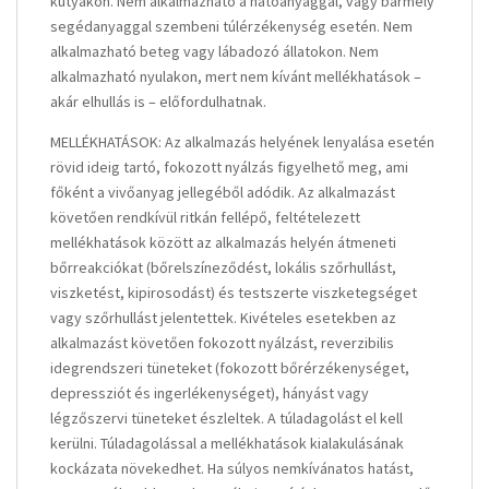
kutyákon. Nem alkalmazható a hatóanyaggal, vagy bármely
segédanyaggal szembeni túlérzékenység esetén. Nem
alkalmazható beteg vagy lábadozó állatokon. Nem
alkalmazható nyulakon, mert nem kívánt mellékhatások –
akár elhullás is – előfordulhatnak.
MELLÉKHATÁSOK: Az alkalmazás helyének lenyalása esetén
rövid ideig tartó, fokozott nyálzás figyelhető meg, ami
főként a vivőanyag jellegéből adódik. Az alkalmazást
követően rendkívül ritkán fellépő, feltételezett
mellékhatások között az alkalmazás helyén átmeneti
bőrreakciókat (bőrelszíneződést, lokális szőrhullást,
viszketést, kipirosodást) és testszerte viszketegséget
vagy szőrhullást jelentettek. Kivételes esetekben az
alkalmazást követően fokozott nyálzást, reverzibilis
idegrendszeri tüneteket (fokozott bőrérzékenységet,
depressziót és ingerlékenységet), hányást vagy
légzőszervi tüneteket észleltek. A túladagolást el kell
kerülni. Túladagolással a mellékhatások kialakulásának
kockázata növekedhet. Ha súlyos nemkívánatos hatást,