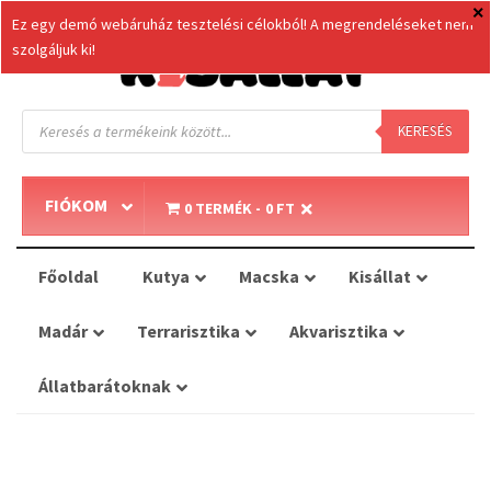
Ez egy demó webáruház tesztelési célokból! A megrendeléseket nem
szolgáljuk ki!
Products
search
KERESÉS
FIÓKOM
0 TERMÉK
0 FT
Főoldal
Kutya
Macska
Kisállat
Madár
Terrarisztika
Akvarisztika
Állatbarátoknak