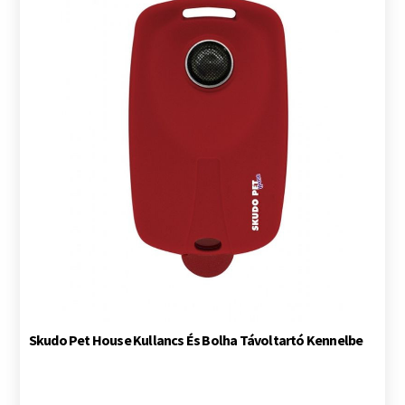
Skudo Pet House Kullancs És Bolha Távoltartó Kennelbe