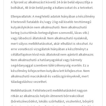
A fipronil az alkalmazást követő 24 órán belül elpusztítja a
bolhákat, 48 órán belül pedig a kullancsokat és a tetveket.
Ellenjavallatok: A megfelelő adatok hiányában a készítmény
8 hetesnél fiatalabb és/vagy 2 kg-nál kisebb testtömegű
kutyakölykökön nem alkalmazható. Nem alkalmazható
beteg (szisztémás betegségben szenvedő, lázas stb.)
vagy lábadozó állatoknál. Nem alkalmazható nyulaknál,
mert súlyos mellékhatásokat, akár elhullást is okozhat. Az
erre vonatkozó vizsgálatok hiányában a készítményt a
célállatfajokon kívül más állatoknál nem ajánlott alkalmazni.
Nem alkalmazható a hatóanyagokkal vagy bármely
segédanyaggal szembeni túlérzékenység esetén. Ez a
készítmény kifejezetten kutyákra lett kifejlesztve. Nem
alkalmazható macskáknál és vadászgörényeknél, mert
túladagoláshoz vezethet.
Mellékhatások: Feltételezett mellékhatásként nagyon
ritkán az alkalmazás helyén átmeneti bőrreakciókat
(bőrelszíneződést, lokális szőrhullást, viszketést, bőrpírt)