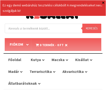
Ez egy demó webáruház tesztelési célokból! A megrendeléseket nem
szolgáljuk ki!
Products
search
KERESÉS
FIÓKOM
0 TERMÉK
0 FT
Főoldal
Kutya
Macska
Kisállat
Madár
Terrarisztika
Akvarisztika
Állatbarátoknak