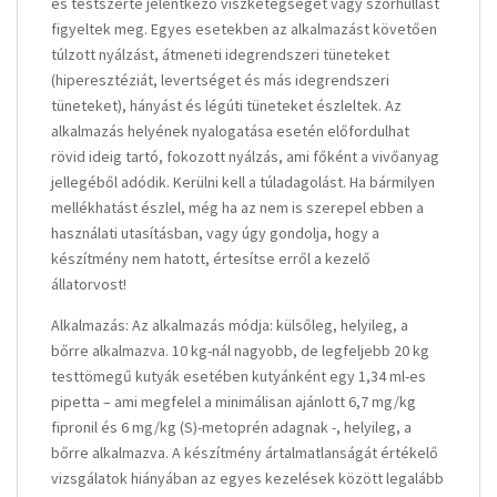
és testszerte jelentkező viszketegséget vagy szőrhullást
figyeltek meg. Egyes esetekben az alkalmazást követően
túlzott nyálzást, átmeneti idegrendszeri tüneteket
(hiperesztéziát, levertséget és más idegrendszeri
tüneteket), hányást és légúti tüneteket észleltek. Az
alkalmazás helyének nyalogatása esetén előfordulhat
rövid ideig tartó, fokozott nyálzás, ami főként a vivőanyag
jellegéből adódik. Kerülni kell a túladagolást. Ha bármilyen
mellékhatást észlel, még ha az nem is szerepel ebben a
használati utasításban, vagy úgy gondolja, hogy a
készítmény nem hatott, értesítse erről a kezelő
állatorvost!
Alkalmazás: Az alkalmazás módja: külsőleg, helyileg, a
bőrre alkalmazva. 10 kg-nál nagyobb, de legfeljebb 20 kg
testtömegű kutyák esetében kutyánként egy 1,34 ml-es
pipetta – ami megfelel a minimálisan ajánlott 6,7 mg/kg
fipronil és 6 mg/kg (S)-metoprén adagnak -, helyileg, a
bőrre alkalmazva. A készítmény ártalmatlanságát értékelő
vizsgálatok hiányában az egyes kezelések között legalább