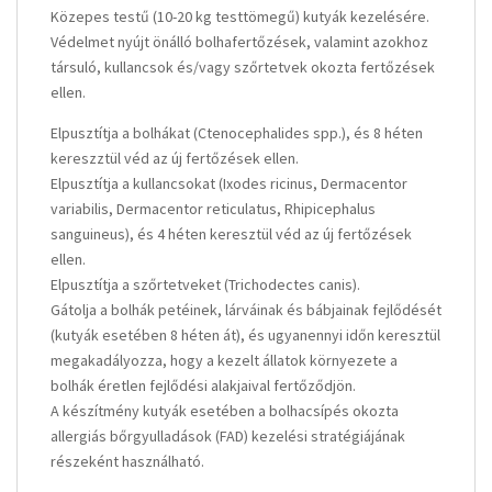
Közepes testű (10-20 kg testtömegű) kutyák kezelésére.
Védelmet nyújt önálló bolhafertőzések, valamint azokhoz
társuló, kullancsok és/vagy szőrtetvek okozta fertőzések
ellen.
Elpusztítja a bolhákat (Ctenocephalides spp.), és 8 héten
kereszztül véd az új fertőzések ellen.
Elpusztítja a kullancsokat (Ixodes ricinus, Dermacentor
variabilis, Dermacentor reticulatus, Rhipicephalus
sanguineus), és 4 héten keresztül véd az új fertőzések
ellen.
Elpusztítja a szőrtetveket (Trichodectes canis).
Gátolja a bolhák petéinek, lárváinak és bábjainak fejlődését
(kutyák esetében 8 héten át), és ugyanennyi időn keresztül
megakadályozza, hogy a kezelt állatok környezete a
bolhák éretlen fejlődési alakjaival fertőződjön.
A készítmény kutyák esetében a bolhacsípés okozta
allergiás bőrgyulladások (FAD) kezelési stratégiájának
részeként használható.