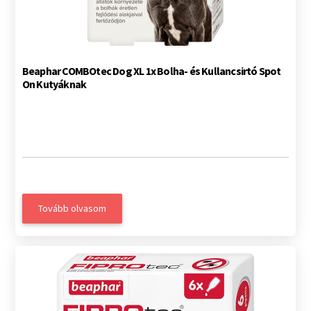
Beaphar COMBOtec Dog XL 1x Bolha- és Kullancsirtó Spot
On Kutyáknak
Tovább olvasom