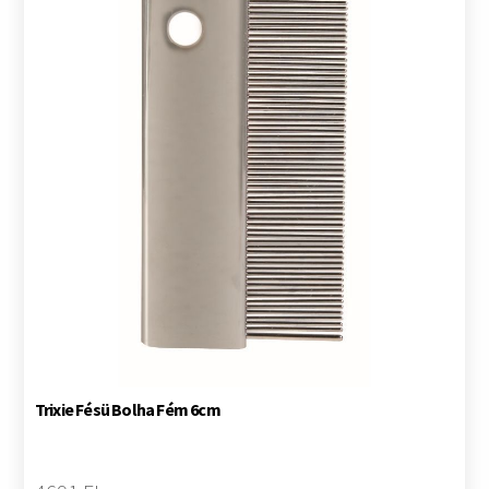
Trixie Fésü Bolha Fém 6cm