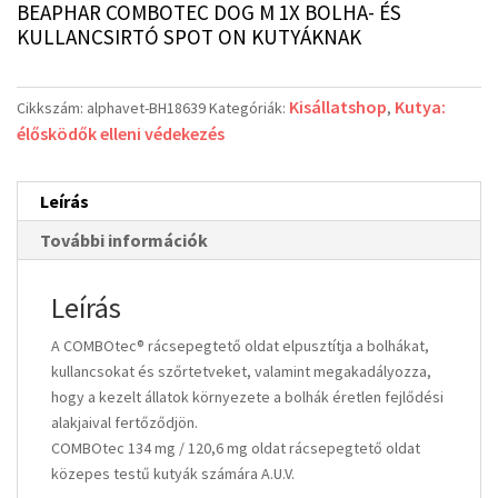
BEAPHAR COMBOTEC DOG M 1X BOLHA- ÉS
KULLANCSIRTÓ SPOT ON KUTYÁKNAK
Kisállatshop
Kutya:
Cikkszám:
alphavet-BH18639
Kategóriák:
,
élősködők elleni védekezés
Leírás
További információk
Leírás
A COMBOtec® rácsepegtető oldat elpusztítja a bolhákat,
kullancsokat és szőrtetveket, valamint megakadályozza,
hogy a kezelt állatok környezete a bolhák éretlen fejlődési
alakjaival fertőződjön.
COMBOtec 134 mg / 120,6 mg oldat rácsepegtető oldat
közepes testű kutyák számára A.U.V.