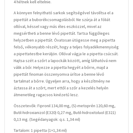
4 hétnek kell eltelnie.
A könnyen felnyitható sarkok segítségével távolítsa el a
pipettát a buborékcsomagolásból. Ne szúrja át a fóliát
ollóval, késsel vagy más éles eszközzel, mivel az
megsértheti a benne lévő pipettát. Tartsa függőleges
helyzetben a pipettát. Óvatosan ütögesse meg a pipetta
felső, vékonyabb részét, hogy a teljes folyadékmennyiség
a pipettatestbe kerüljön. Ollóval vágja le a pipetta csúcsát.
Hajtsa szét a szőrt a lapockák között, amíg láthatóvá nem
válik a bőr. Helyezze a pipetta hegyét a bőrre, majd a
pipettát finoman összenyomva ürítse a benne lévő
tartalmat a bőrre. Ügyeljen arra, hogy a készítmény ne
áztassa át a szőrt, mert ettől a szőr a kezelés helyén
átmenetileg ragacsos kinézetű lesz.
Összetevők: Fipronil 134,00 mg, (S)-metoprén 120,60 mg,
Butil-hidroxianizol (E320) 0,27 mg, Butil-hidroxitoluol (E321)
0,13 mg. (Segédanyagok: q.s. 1,34 ml)
Tartalom: 1 pipetta (1×1,34 ml)