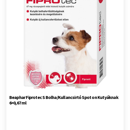
Beaphar Fiprotec S Bolha/Kullancsirtó Spot on Kutyáknak
6×0,67 ml